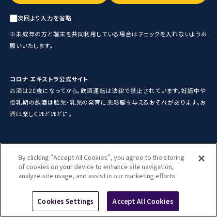
SAPPORO
PROTECT PARADISE
LOADING
MEET CORONA
次回より入力を省略
運営者情報
※未成年の方と端末を共同利用している場合は
チェックを入れないようお
メールマガジン登録
プライバシーポリシー
願いいたします。
利用規約
We should see more sunsets.
コロナ エキストラ公式サイト
お酒は20歳になってから。飲酒運転は法律で禁止されています。妊娠中や
お酒は20歳になってから。飲酒運転は法律で禁止されています。
授乳期の飲酒は胎児・乳児の発育に
悪影響を与えるおそれがあります。お
妊娠中や授乳期の飲酒は胎児・乳児の発育に悪影響を与える
酒は楽しくほどほどに。
おそれがあります。お酒は楽しくほどほどに。
AB Inbev Japan GK ©️ 2024
By clicking “Accept All Cookies”, you agree to the storing
of cookies on your device to enhance site navigation,
analyze site usage, and assist in our marketing efforts.
Cookies Settings
Accept All Cookies