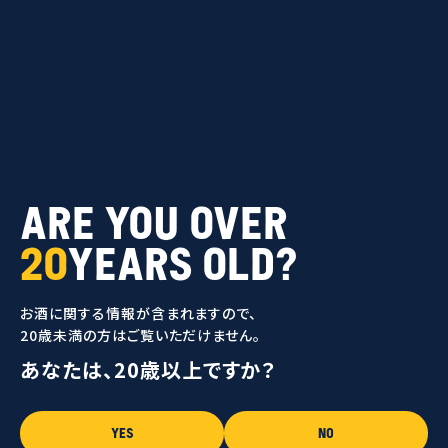
IS LIVING
buy now
MENU
WHO ARE WE?
ARE YOU OVER
CORONA CERO
20
YEARS OLD?
PROJECTS
PROTECT PARADISE
お酒に関する情報が含まれますので、
MEET CORONA
20歳未満の方はご覧いただけません。
あなたは、20歳以上ですか？
運営者情報
WHO ARE WE?
メールマガジン登録
TODAY'S SUNSET TIME
CORONA CERO
プライバシーポリシー
YES
NO
利用規約
PROJECTS