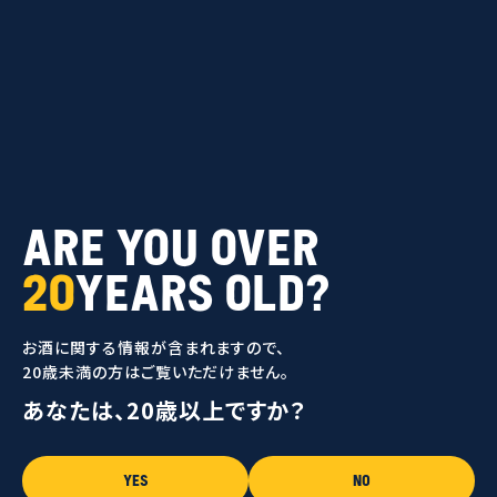
 IS LIVING
buy now
MENU
WHO ARE WE?
ARE YOU OVER
CORONA CERO
20
YEARS OLD?
PROJECTS
PROTECT PARADISE
お酒に関する情報が含まれますので、
MEET CORONA
20歳未満の方はご覧いただけません。
あなたは、20歳以上ですか？
運営者情報
WHO ARE WE?
メールマガジン登録
TODAY'S SUNSET TIME
CORONA CERO
プライバシーポリシー
YES
NO
利用規約
PROJECTS