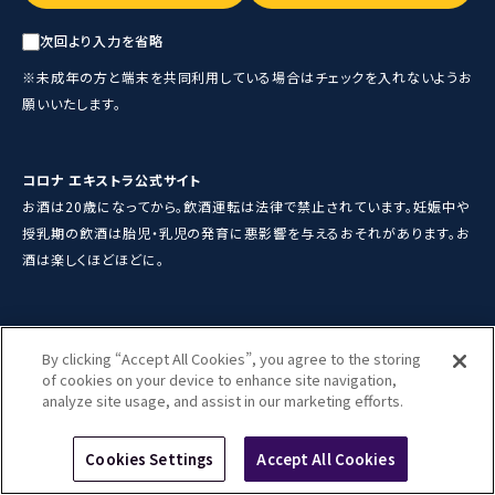
SAPPORO
PROTECT PARADISE
LOADING
MEET CORONA
次回より入力を省略
運営者情報
※未成年の方と端末を共同利用している場合は
チェックを入れないようお
メールマガジン登録
プライバシーポリシー
願いいたします。
利用規約
We should see more sunsets.
コロナ エキストラ公式サイト
お酒は20歳になってから。飲酒運転は法律で禁止されています。妊娠中や
お酒は20歳になってから。飲酒運転は法律で禁止されています。
授乳期の飲酒は胎児・乳児の発育に
悪影響を与えるおそれがあります。お
妊娠中や授乳期の飲酒は胎児・乳児の発育に悪影響を与える
酒は楽しくほどほどに。
おそれがあります。お酒は楽しくほどほどに。
AB Inbev Japan GK ©️ 2024
By clicking “Accept All Cookies”, you agree to the storing
of cookies on your device to enhance site navigation,
analyze site usage, and assist in our marketing efforts.
Cookies Settings
Accept All Cookies